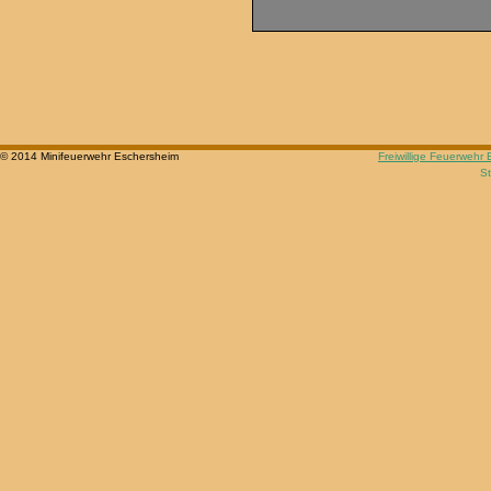
Limite der Paginierungsliste
© 2014 Minifeuerwehr Eschersheim
Freiwillige Feuerwehr
St