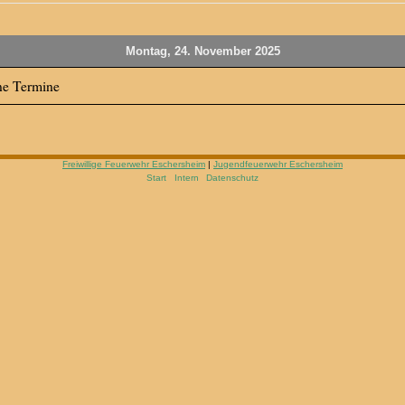
Montag, 24. November 2025
ne Termine
Freiwillige Feuerwehr Eschersheim
|
Jugendfeuerwehr Eschersheim
Start
Intern
Datenschutz