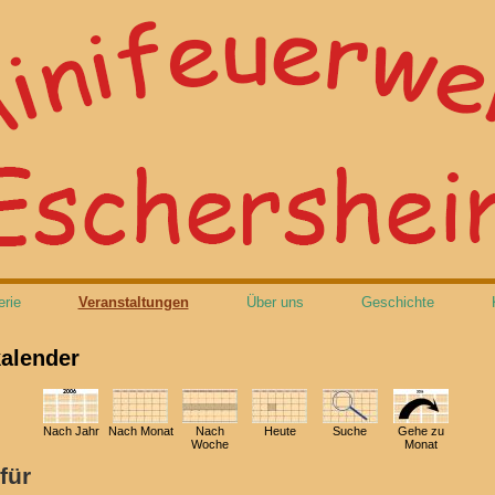
erie
Veranstaltungen
Über uns
Geschichte
alender
Nach Jahr
Nach Monat
Nach
Heute
Suche
Gehe zu
Woche
Monat
für