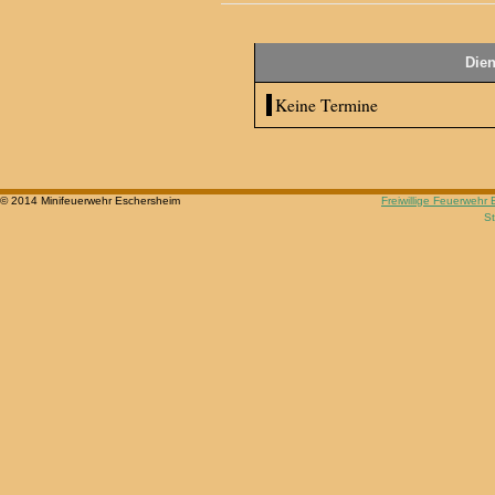
Dien
Keine Termine
© 2014 Minifeuerwehr Eschersheim
Freiwillige Feuerwehr
St