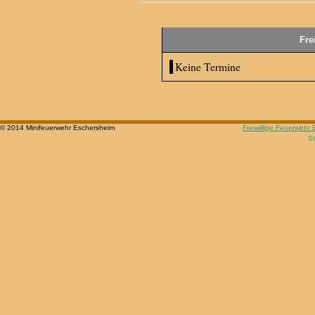
Fre
Keine Termine
© 2014 Minifeuerwehr Eschersheim
Freiwillige Feuerwehr
St